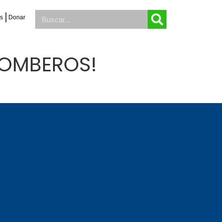
as
Donar
BOMBEROS!